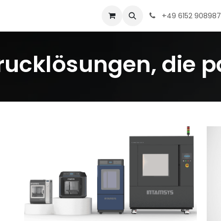
min
+
49 6152 908987
ucklösungen, die 