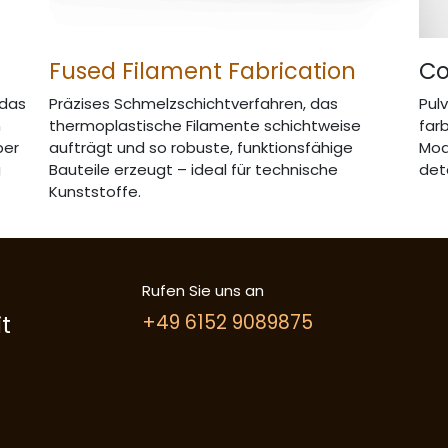
Fused Filament Fabrication
Co
 das
Präzises Schmelzschichtverfahren, das
Pul
n
thermoplastische Filamente schichtweise
far
per
aufträgt und so robuste, funktionsfähige
Mod
g
Bauteile erzeugt – ideal für technische
deta
Kunststoffe.
Rufen Sie uns an
t
+49 6152 9089875