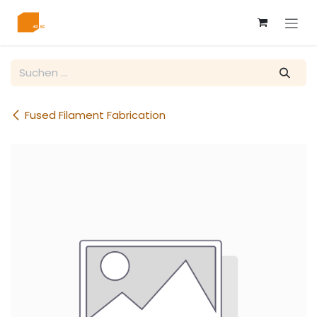
Zum Inhalt springen
Fused Filament Fabrication