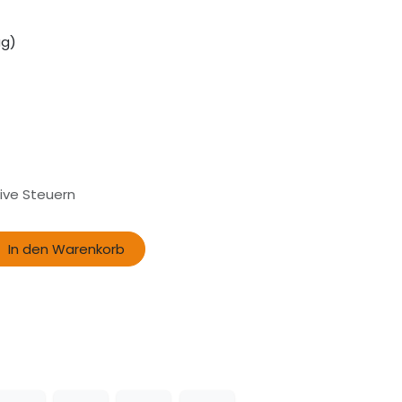
ug)
sive Steuern
In den Warenkorb