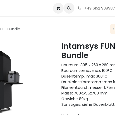
min
+
49 6152 908987
O - Bundle
Intamsys FUN
Bundle
Bauraum: 305 x 260 x 260 
Bauraumtemp.: max. 100°C
Düsentemp.: max 300°C
Druckplattformtemp.: max 
Filamentdurchmesser 1,75
Maße: 700x655x700 mm
Gewicht: 80kg
Sonstiges: siehe Datenblatt