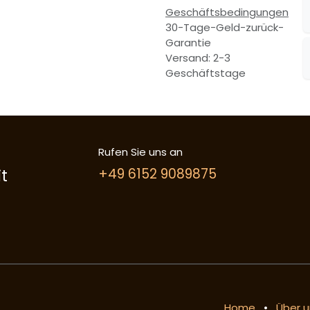
Geschäftsbedingungen
30-Tage-Geld-zurück-
Garantie
Versand: 2-3
Geschäftstage
Rufen Sie uns an
t
+49 6152 9089875
Home
•
Über u